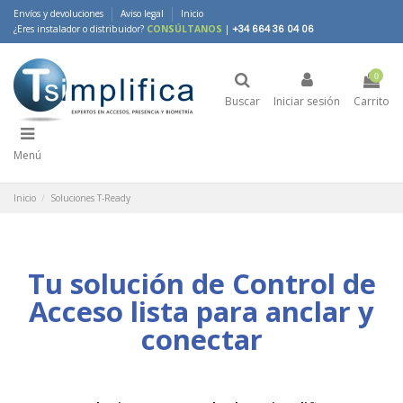
Envíos y devoluciones
Aviso legal
Inicio
¿Eres instalador o distribuidor?
CONSÚLTANOS
|
+34 664 36 04 06
0
Buscar
Iniciar sesión
Carrito
Menú
Inicio
Soluciones T-Ready
Tu solución de Control de
Acceso lista para anclar y
conectar