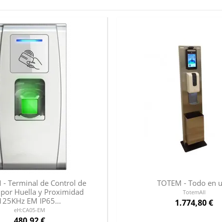
- Terminal de Control de
TOTEM - Todo en 
 por Huella y Proximidad
TotemAll
125KHz EM IP65...
1.774,80 €
eH:CA05-EM
480,92 €