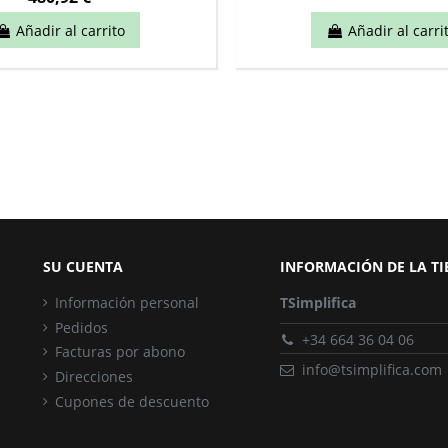
Añadir al carrito
Añadir al carri
SU CUENTA
INFORMACIÓN DE LA T
Información personal
TSimplifica
Pedidos
+34 664 36 04 06
Facturas por abono
info@tsimplifica.com
Direcciones
Cupones de descuento