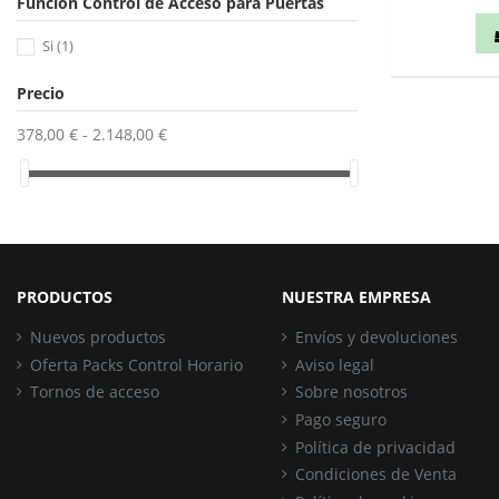
Función Control de Acceso para Puertas
Si
(1)
Precio
378,00 € - 2.148,00 €
PRODUCTOS
NUESTRA EMPRESA
Nuevos productos
Envíos y devoluciones
Oferta Packs Control Horario
Aviso legal
Tornos de acceso
Sobre nosotros
Pago seguro
Política de privacidad
Condiciones de Venta