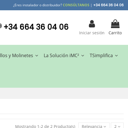
¿Eres instalador o distribuidor?
CONSÚLTANOS
|
+34 664 36 04 06
+34 664 36 04 06
Iniciar sesión
Carrito
llos y Molinetes
La Solución iMC²
TSimplifica
Mostrando 1-2 de 2 Producto(s)
Relevancia
2