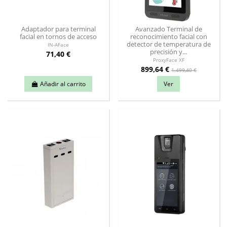
Adaptador para terminal
Avanzado Terminal de
facial en tornos de acceso
reconocimiento facial con
detector de temperatura de
IN-AFace
precisión y...
71,40 €
ProxyFace XF
899,64 €
1.499,40 €
Añadir al carrito
Ver