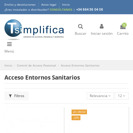
Envíos y devoluciones
Aviso legal
Inicio
¿Eres instalador o distribuidor?
CONSÚLTANOS
|
+34 664 36 04 06
0
Buscar
Iniciar sesión
Carrito
Menú
Inicio
Control de Acceso Peatonal
Acceso Entornos Sanitarios
Acceso Entornos Sanitarios
Filtros
Relevancia
12
¡En oferta!
-20%