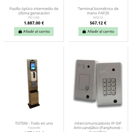
Pasillo óptico intermedio de
Terminal biométrico de
última generación
mano FAP20
PO1200
IN5510
1.887,00 €
567,12 €
Añadir al carrito
Añadir al carrito
TOTEM - Todo en uno
Intercomunicadores IP-SIP
Anti-vandálico (Panphone) -
TotemAll
Superficie