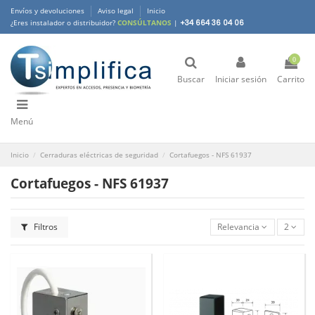
Envíos y devoluciones
Aviso legal
Inicio
¿Eres instalador o distribuidor?
CONSÚLTANOS
|
+34 664 36 04 06
0
Buscar
Iniciar sesión
Carrito
Menú
Inicio
Cerraduras eléctricas de seguridad
Cortafuegos - NFS 61937
Cortafuegos - NFS 61937
Filtros
Relevancia
2