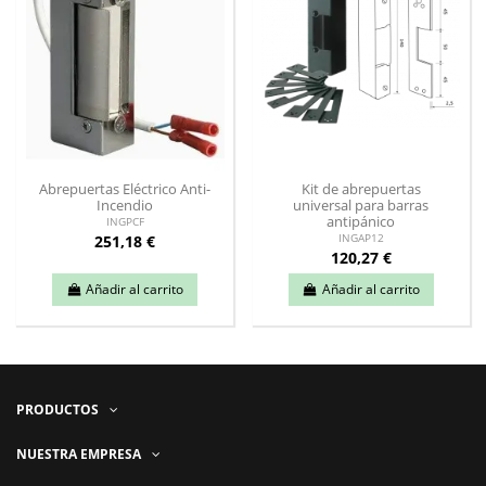
Abrepuertas Eléctrico Anti-
Kit de abrepuertas
Incendio
universal para barras
antipánico
INGPCF
251,18 €
INGAP12
120,27 €
Añadir al carrito
Añadir al carrito
PRODUCTOS
NUESTRA EMPRESA