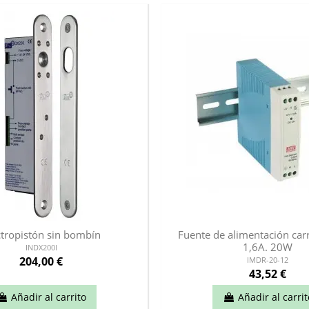
ctropistón sin bombín
Fuente de alimentación car
1,6A. 20W
INDX200I
204,00 €
IMDR-20-12
43,52 €
Añadir al carrito
Añadir al carrit