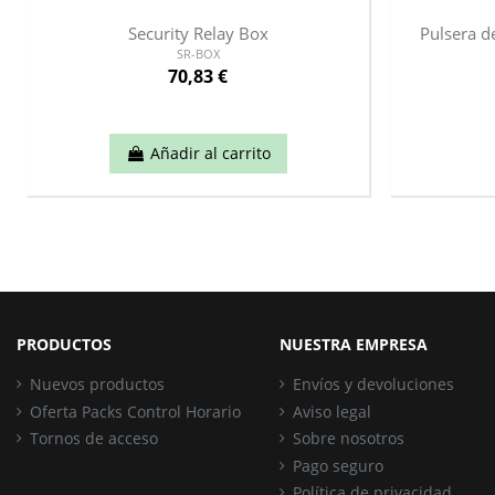
Security Relay Box
Pulsera 
SR-BOX
70,83 €
Añadir al carrito
PRODUCTOS
NUESTRA EMPRESA
Nuevos productos
Envíos y devoluciones
Oferta Packs Control Horario
Aviso legal
Tornos de acceso
Sobre nosotros
Pago seguro
Política de privacidad