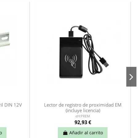
ril DIN 12V
Lector de registro de proximidad EM
(incluye licencia)
eH:PREM
92,93 €
o
Añadir al carrito