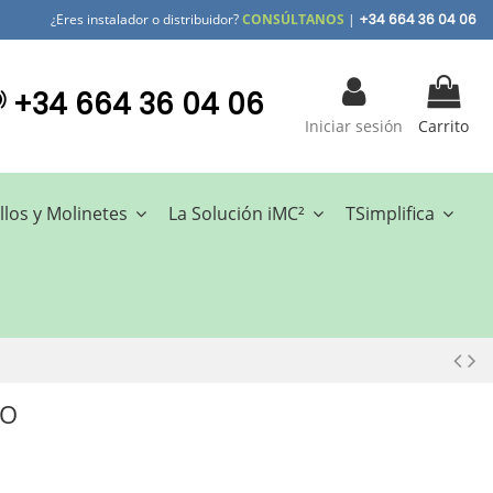
¿Eres instalador o distribuidor?
CONSÚLTANOS
|
+34 664 36 04 06
+34 664 36 04 06
Iniciar sesión
Carrito
llos y Molinetes
La Solución iMC²
TSimplifica
CO