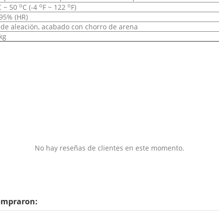
o
o
o
C ~ 50
C (-4
F ~ 122
F)
95% (HR)
 de
aleación
,
acabado
con chorro de arena
kg
No hay reseñas de clientes en este momento.
compraron: