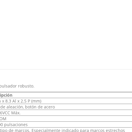
pulsador robusto.
ipción
n x 8.3 Al x 2.5 P (mm)
 de
aleación,
botón
de acero
6VCC Máx.
COM
0 pulsaciones
tipo de marcos. Especialmente indicado para marcos estrechos