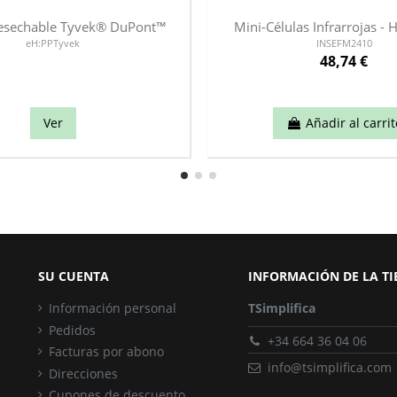
desechable Tyvek® DuPont™
Mini-Células Infrarrojas -
eH:PPTyvek
INSEFM2410
48,74 €
Ver
Añadir al carrit
SU CUENTA
INFORMACIÓN DE LA T
Información personal
TSimplifica
Pedidos
+34 664 36 04 06
Facturas por abono
info@tsimplifica.com
Direcciones
Cupones de descuento