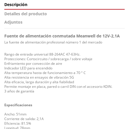
Descripción
Detalles del producto
Adjuntos
Fuente de alimentación conmutada Meanwell de 12V-2,1A
La fuente de alimentación profesional número 1 del mercado
Rango de entrada universal
88-264
AC 47-63Hz.
Protecciones:
Cortocircuito /
sobrecarga / sobre
voltaje
Enfriamiento por
convección de aire
Indicador
LED para encendido
Alta
temperatura hasta
de funcionamiento
a 70
º
C
Alta resistencia en
ensayos de vibración
5G
Alta eficacia, larga
duración y alta fiabilidad
Permite montaje en placa, pared o carril DIN con el accesorio KDIN.
3 años de garantía
Especificaciones
Ancho: 51mm
Corriente de salida: 2,1A
Eficiencia: 81.5%
Longitud: 78mm