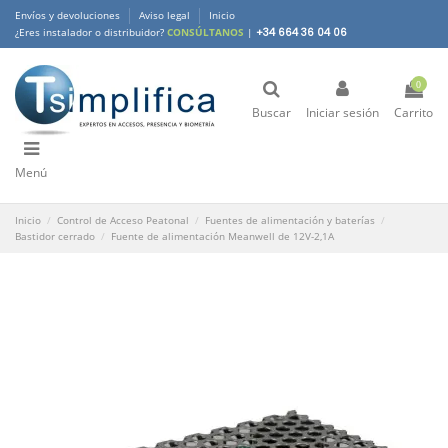
Envíos y devoluciones
Aviso legal
Inicio
¿Eres instalador o distribuidor?
CONSÚLTANOS
|
+34 664 36 04 06
0
Buscar
Iniciar sesión
Carrito
Menú
Inicio
Control de Acceso Peatonal
Fuentes de alimentación y baterías
Bastidor cerrado
Fuente de alimentación Meanwell de 12V-2,1A