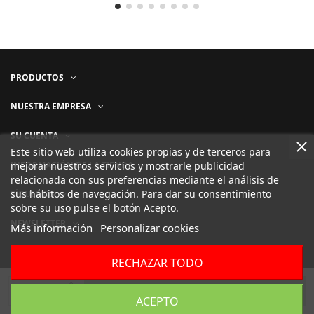
PRODUCTOS
NUESTRA EMPRESA
SU CUENTA
Este sitio web utiliza cookies propias y de terceros para
INFORMACIÓN DE LA TIENDA
mejorar nuestros servicios y mostrarle publicidad
relacionada con sus preferencias mediante el análisis de
sus hábitos de navegación. Para dar su consentimiento
SÍGUENOS
sobre su uso pulse el botón Acepto.
NEWSLETTER
Más información
Personalizar cookies
RECHAZAR TODO
Añadir al carrito
ACEPTO
Desarrollado por
ELLORENS.NET