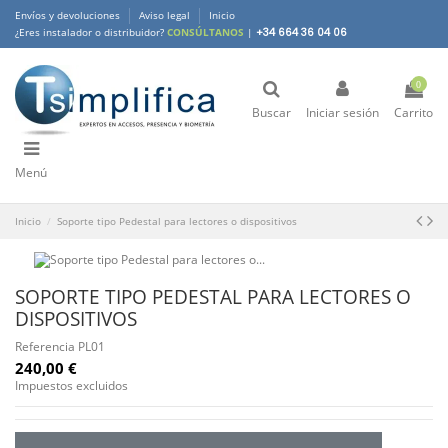
Envíos y devoluciones
Aviso legal
Inicio
¿Eres instalador o distribuidor?
CONSÚLTANOS
|
+34 664 36 04 06
0
Buscar
Iniciar sesión
Carrito
Menú
Inicio
Soporte tipo Pedestal para lectores o dispositivos
SOPORTE TIPO PEDESTAL PARA LECTORES O
DISPOSITIVOS
Referencia
PL01
240,00 €
Impuestos excluidos