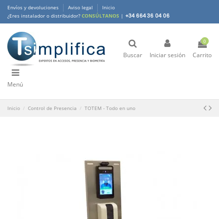
Envíos y devoluciones
Aviso legal
Inicio
¿Eres instalador o distribuidor?
CONSÚLTANOS
|
+34 664 36 04 06
0
Buscar
Iniciar sesión
Carrito
Menú
Inicio
Control de Presencia
TOTEM - Todo en uno