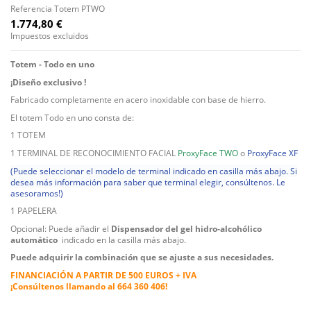
Referencia
Totem PTWO
1.774,80 €
Impuestos excluidos
Totem - Todo en uno
¡Diseño exclusivo !
Fabricado completamente en acero inoxidable con base de hierro.
El totem Todo en uno consta de:
1 TOTEM
1 TERMINAL DE RECONOCIMIENTO FACIAL
ProxyFace TWO
o
ProxyFace XF
(Puede seleccionar el modelo de terminal indicado en casilla más abajo. Si
desea más información para saber
que terminal elegir,
consúltenos. Le
asesoramos!)
1 PAPELERA
Opcional: Puede añadir el
Dispensador del gel hidro-alcohólico
automático
indicado en la casilla más abajo.
Puede adquirir la combinación que se ajuste a sus necesidades.
FINANCIACIÓN A PARTIR DE 500 EUROS + IVA
¡Consúltenos llamando al 664 360 406!