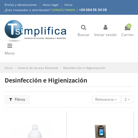
Envíos y devoluciones
Aviso legal
Inicio
¿Eres instalador o distribuidor?
CONSÚLTANOS
|
+34 664 36 04 06
0
Buscar
Iniciar sesión
Carrito
Menú
Inicio
Control de Acceso Peatonal
Desinfección e Higienización
Desinfección e Higienización
Filtros
Relevancia
2