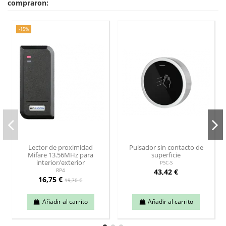
compraron:
-15%
Lector de proximidad
Pulsador sin contacto de
Mifare 13.56MHz para
superficie
interior/exterior
PSC-S
43,42 €
RP4
16,75 €
19,70 €
Añadir al carrito
Añadir al carrito