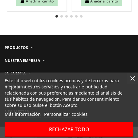
Añadir al carrito
Añadir al carrito
PRODUCTOS
NUESTRA EMPRESA
SU CUENTA
Este sitio web utiliza cookies propias y de terceros para
INFORMACIÓN DE LA TIENDA
mejorar nuestros servicios y mostrarle publicidad
relacionada con sus preferencias mediante el análisis de
sus hábitos de navegación. Para dar su consentimiento
SÍGUENOS
sobre su uso pulse el botón Acepto.
NEWSLETTER
Más información
Personalizar cookies
RECHAZAR TODO
Añadir al carrito