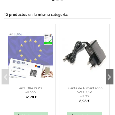
12 productos en la misma categoría:
en:HORA DOCs
Fuente de Alimentación
5VCC 1,5A
eH:DOCs
32,78 €
eH:FA5
8,98 €