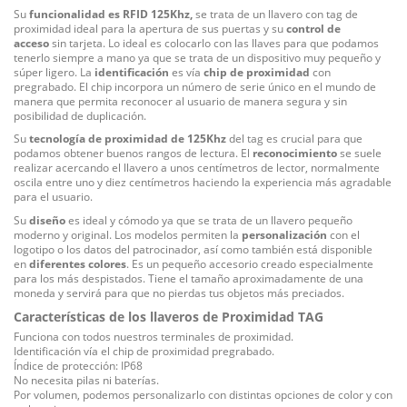
Su
funcionalidad es RFID 125Khz,
se trata de un llavero con tag de
proximidad ideal para la apertura de sus puertas y su
control de
acceso
sin tarjeta. Lo ideal es colocarlo con las llaves para que podamos
tenerlo siempre a mano ya que se trata de un dispositivo muy pequeño y
súper ligero. La
identificación
es vía
chip de proximidad
con
pregrabado. El chip incorpora un número de serie único en el mundo de
manera que permita reconocer al usuario de manera segura y sin
posibilidad de duplicación.
Su
tecnología de proximidad de 125Khz
del tag es crucial para que
podamos obtener buenos rangos de lectura. El
reconocimiento
se suele
realizar acercando el llavero a unos centímetros de lector, normalmente
oscila entre uno y diez centímetros haciendo la experiencia más agradable
para el usuario.
Su
diseño
es ideal y cómodo ya que se trata de un llavero pequeño
moderno y original. Los modelos permiten la
personalización
con el
logotipo o los datos del patrocinador, así como también está disponible
en
diferentes colores
. Es un pequeño accesorio creado especialmente
para los más despistados. Tiene el tamaño aproximadamente de una
moneda y servirá para que no pierdas tus objetos más preciados.
Características de los llaveros de Proximidad TAG
Funciona con todos nuestros terminales de proximidad.
Identificación vía el chip de proximidad pregrabado.
Índice de protección: IP68
No necesita pilas ni baterías.
Por volumen, podemos personalizarlo con distintas opciones de color y con