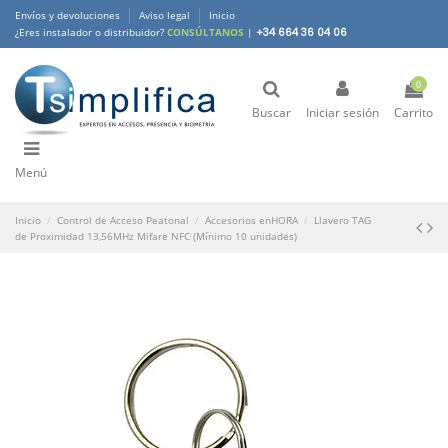
Envíos y devoluciones
Aviso legal
Inicio
¿Eres instalador o distribuidor?
CONSÚLTANOS
|
+34 664 36 04 06
0
Buscar
Iniciar sesión
Carrito
Menú
Inicio
Control de Acceso Peatonal
Accesorios enHORA
Llavero TAG
de Proximidad 13,56MHz Mifare NFC (Mínimo 10 unidades)