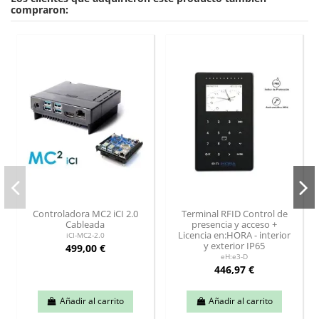
compraron:
Controladora MC2 iCI 2.0
Terminal RFID Control de
Cableada
presencia y acceso +
Licencia en:HORA - interior
iCI-MC2-2.0
y exterior IP65
499,00 €
eH:e3-D
446,97 €
Añadir al carrito
Añadir al carrito