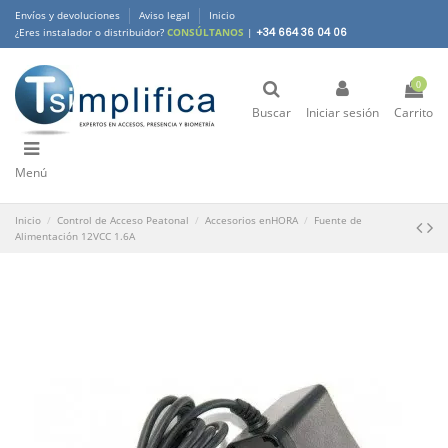
Envíos y devoluciones
Aviso legal
Inicio
¿Eres instalador o distribuidor?
CONSÚLTANOS
|
+34 664 36 04 06
0
Buscar
Iniciar sesión
Carrito
Menú
Inicio
Control de Acceso Peatonal
Accesorios enHORA
Fuente de
Alimentación 12VCC 1.6A