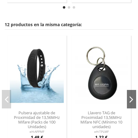
12 productos en la misma categoría:
Pulsera ajustable de
Llavero TAG de
Proximidad de 13,56MHz
Proximidad 13,56MHz
Mifare (Packs de 100
Mifare NFC (Mínimo 10
Unidades)
unidades)
eH:APPMF
eH:TPLMF
1,48 €
1,22 €