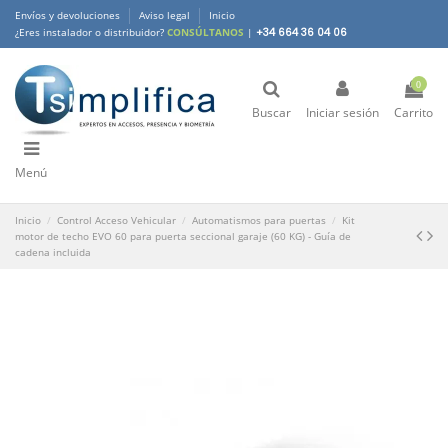
Envíos y devoluciones
Aviso legal
Inicio
¿Eres instalador o distribuidor?
CONSÚLTANOS
|
+34 664 36 04 06
0
Buscar
Iniciar sesión
Carrito
Menú
Inicio
Control Acceso Vehicular
Automatismos para puertas
Kit
motor de techo EVO 60 para puerta seccional garaje (60 KG) - Guía de
cadena incluida