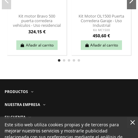
Kit motor Bravo 500
Kit Motor OL1500 Puerta
puerta corredera
Corredera Garaje - Uso
vehículos - Uso residencial
Industrial
Kit MC1500
324,15 €
450,60 €
Añadir al carrito
Añadir al carrito
PRODUCTOS
NUESTRA EMPRESA
SU CUENTA
Este sitio web utiliza cookies propias y de terceros para
INFORMACIÓN DE LA TIENDA
mejorar nuestros servicios y mostrarle publicidad
relacionada con sus preferencias mediante el análisis de