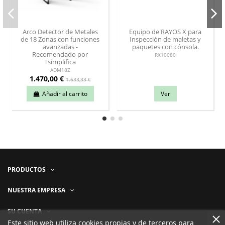
Arco Detector de Metales
Equipo de RAYOS X para
de 18 Zonas con funciones
Inspección de maletas y
avanzadas -
paquetes con cónsola.
Recomendado por
RX10080
Tsimplifica
ADM18Z
1.470,00 €
1.633,33 €
Añadir al carrito
Ver
PRODUCTOS
NUESTRA EMPRESA
SU CUENTA
Este sitio web utiliza cookies propias y de terceros para