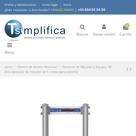
Envíos y devoluciones
Aviso legal
Inicio
¿Eres instalador o distribuidor?
CONSÚLTANOS
|
+34 664 36 04 06
0
Buscar
Iniciar sesión
Carrito
Menú
Inicio
Control de Acceso Peatonal
Detector de Metales y Equipos RX
Arco detector de metales de 6 zonas para exterior