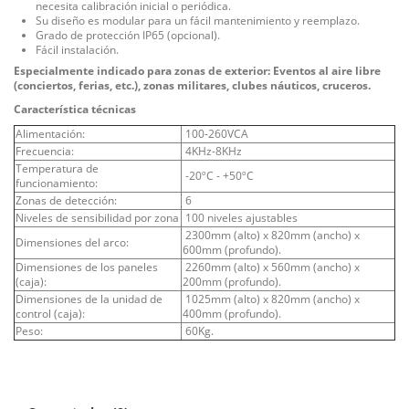
necesita calibración inicial o periódica.
Su diseño es modular para un fácil mantenimiento y reemplazo.
Grado de protección IP65 (opcional).
Fácil instalación.
Especialmente indicado para zonas de exterior: Eventos al aire libre
(conciertos, ferias, etc.), zonas militares, clubes náuticos, cruceros.
Característica técnicas
Alimentación:
100-260VCA
Frecuencia:
4KHz-8KHz
Temperatura de
-20ºC - +50ºC
funcionamiento:
Zonas de detección:
6
Niveles de sensibilidad por zona
100 niveles ajustables
2300mm (alto) x 820mm (ancho) x
Dimensiones del arco:
600mm (profundo).
Dimensiones de los paneles
2260mm (alto) x 560mm (ancho) x
(caja):
200mm (profundo).
Dimensiones de la unidad de
1025mm (alto) x 820mm (ancho) x
control (caja):
400mm (profundo).
Peso:
60Kg.