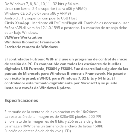
De Windows 7, 8, 8.1, 10,11 - 32 bits y 64 bits.
Linux con kernel 2.4 o superior (para x86 y ARM9)
Windows CE 5.0 y 6.0 (para x86 y ARM9)
Android 3.1 y superior con puerto USB Host
Citrix XenApp
- Mediante dll FtrCitrixPlugin.dll. También es necesario usar
ftrScanAPI.dll versión 12.1.0.1595 o posterior. La estación de trabajo debe
estar bajo Windows.
VMWare Workstation
Windows Biometric Framework
Escritorio remoto de Windows
El controlador Futronic WBF incluye un programa de control de inicio
de sesión de PC. Es compatible con todos los escáneres de huellas
digitales USB Futronic, FS80H y FS88H. Fue desarrollado siguiendo las
pautas de Microsoft para Windows Biometric Framework.
Ha pasado
con éxito la prueba WHQL para Windows 7. 32 bits y 64 bits. El
controlador está firmado digitalmente por Microsoft y se puede
instalar a través de Windows Update.
Especificaciones
El t
amaño de la ventana de exploración es de 16x24mm.
La resolución de la imagen es de 320x480 píxeles, 500 PPI
El f
ormato de la imagen es de 8 bits y 256 escala de grises
La imagen
RAW tiene un tamaño de archivo de bytes 150Kb
F
unción de detección de dedo vivo (LFD)