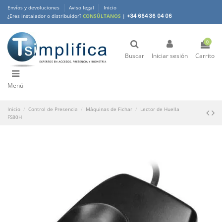
Envíos y devoluciones
Aviso legal
Inicio
¿Eres instalador o distribuidor?
CONSÚLTANOS
|
+34 664 36 04 06
0
Buscar
Iniciar sesión
Carrito
Menú
Inicio
Control de Presencia
Máquinas de Fichar
Lector de Huella
FS80H