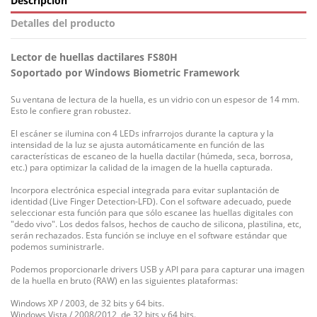
Descripción
Detalles del producto
Lector de huellas dactilares FS80H
Soportado por Windows Biometric Framework
Su ventana de lectura de la huella, es un vidrio con un espesor de 14 mm.
Esto le confiere gran robustez.
El escáner se ilumina con 4 LEDs infrarrojos durante la captura y la
intensidad de la luz se ajusta automáticamente en función de las
características de escaneo de la huella dactilar (húmeda, seca, borrosa,
etc.) para optimizar la calidad de la imagen de la huella capturada.
Incorpora electrónica especial integrada para evitar suplantación de
identidad (Live Finger Detection-LFD).
Con el software adecuado, puede
seleccionar esta función para que sólo escanee las huellas digitales con
"dedo vivo". Los d
edos falsos, hechos de caucho de silicona, plastilina, etc,
serán rechazados. Esta función se incluye
en el software estándar que
podemos suministrarle.
Podemos proporcionarle drivers USB y API para para capturar una imagen
de la huella en bruto (RAW) en las siguientes plataformas:
Windows XP / 2003, de 32 bits y 64 bits.
Windows Vista / 2008/2012, de 32 bits y 64 bits.