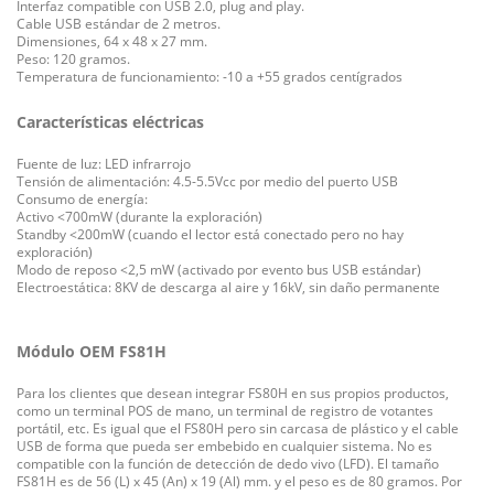
Interfaz compatible con USB 2.0, plug and play.
Cable USB estándar de 2 metros.
Dimensiones, 64 x 48 x 27 mm.
Peso:
120 gramos.
Temperatura de funcionamiento: -10 a +55 grados centígrados
Características eléctricas
Fuente de luz: LED infrarrojo
Tensión de alimentación: 4.5-5.5Vcc por medio del puerto USB
Consumo de energía:
A
ctivo <700mW (durante la exploración)
S
tandby <200mW (cuando el lector está conectado pero no hay
exploración)
M
odo de reposo <2,5 mW (activado por evento bus USB estándar)
Electroestática: 8KV de descarga al aire y 16kV, sin daño permanente
Módulo OEM FS81H
Para los clientes que desean integrar FS80H en sus propios productos,
como un terminal POS de mano, un terminal de registro de votantes
portátil, etc.
Es igual que el FS80H pero sin carcasa de plástico y el cable
USB de forma que pueda ser embebido en cualquier sistema.
No es
compatible con
la f
unción de detección de dedo vivo (LFD)
.
El tamaño
FS81H es de 56 (L) x 45 (An) x 19 (Al) mm. y el peso es de 80 gramos.
Por