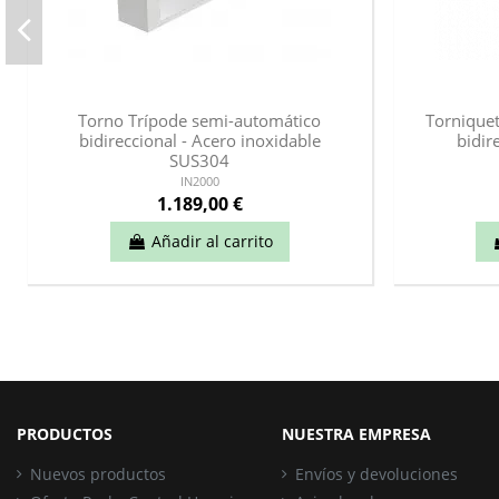
Torno Trípode semi-automático
Tornique
bidireccional - Acero inoxidable
bidir
SUS304
IN2000
1.189,00 €
Añadir al carrito
PRODUCTOS
NUESTRA EMPRESA
Nuevos productos
Envíos y devoluciones