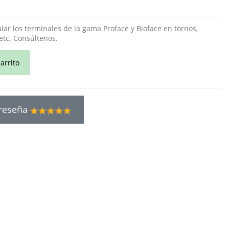
alar los terminales de la gama
Proface
y
Bioface
en tornos,
 etc. Consúltenos.
arrito
 reseña