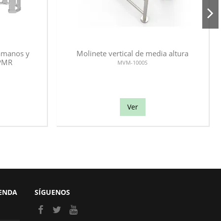
samanos y
Molinete vertical de media altura
 PMR
MVM-1000S
Ver
IENDA
SÍGUENOS