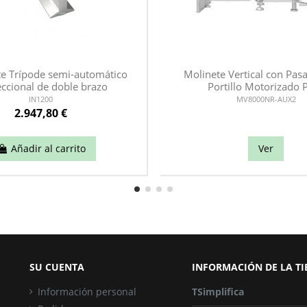
te Trípode semi-automático
Molinete Vertical con Pa
eccional de doble brazo
Portillo Motorizado
IN1200
MV8000NR-AUX2
2.947,80 €
Añadir al carrito
Ver
SU CUENTA
INFORMACIÓN DE LA T
Información personal
TSimplifica