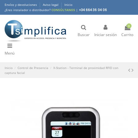
Envíos y devoluciones
Aviso legal
Inicio
¿Eres instalador o distribuidor?
CONSÚLTANOS
|
+34 664 36 04 06
0
Buscar
Iniciar sesión
Carrito
Menú
Inicio
Control de Presencia
X-Station - Terminal de proximidad RFID con
captura facial