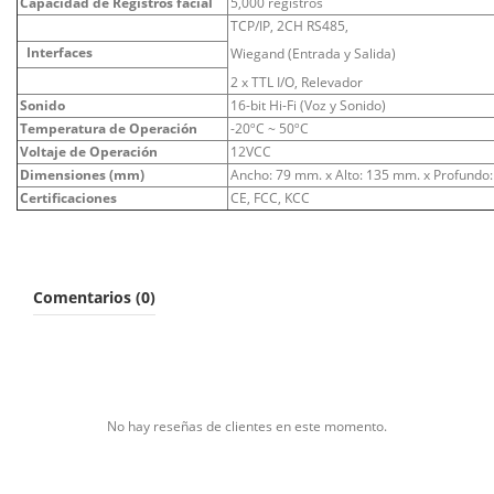
Capacidad de Registros facial
5,000 registros
TCP/IP, 2CH RS485,
Interfaces
Wiegand (Entrada y Salida)
2 x TTL I/O, Relevador
Sonido
16-bit Hi-Fi (Voz y Sonido)
Temperatura de Operación
-20ºC ~ 50ºC
Voltaje de Operación
12VCC
Dimensiones (mm)
Ancho: 79 mm. x Alto: 135 mm. x Profundo
Certificaciones
CE, FCC, KCC
Comentarios (0)
No hay reseñas de clientes en este momento.