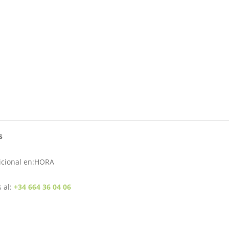
s
dicional en:HORA
 al:
+34 664 36 04 06