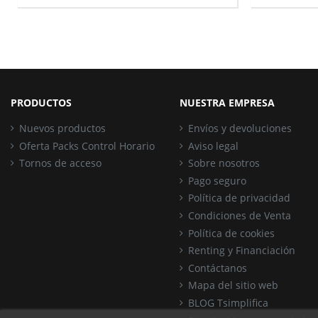
PRODUCTOS
NUESTRA EMPRESA
Nuevos productos
Envíos y devoluciones
Oferta Packs Control Horario
Aviso legal
Tornos de acceso
Sobre nosotros
Pago seguro
Política de privacidad
Condiciones de Venta
Política de cookies
Renting y Financiación
Contáctanos
Mapa del sitio web
BLOG Tsimplifica