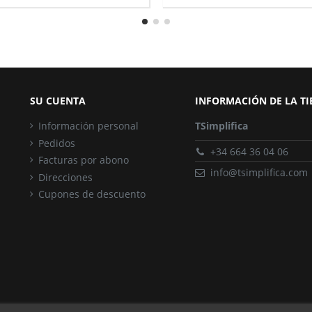
SU CUENTA
INFORMACIÓN DE LA T
Información personal
TSimplifica
Pedidos
+34 664 36 04 06
Facturas por abono
info@tsimplifica.com
Direcciones
Cupones de descuento