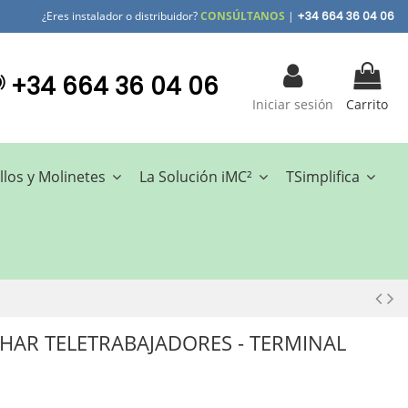
¿Eres instalador o distribuidor?
CONSÚLTANOS
|
+34 664 36 04 06
+34 664 36 04 06
Iniciar sesión
Carrito
llos y Molinetes
La Solución iMC²
TSimplifica
HAR TELETRABAJADORES - TERMINAL