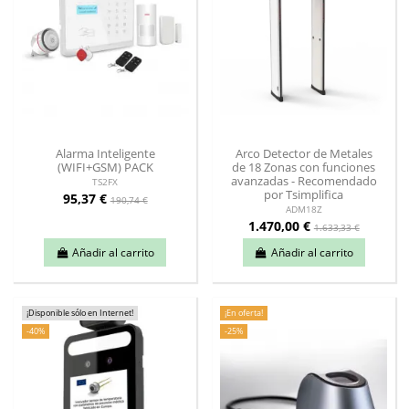
Alarma Inteligente
Arco Detector de Metales
(WIFI+GSM) PACK
de 18 Zonas con funciones
avanzadas - Recomendado
TS2FX
por Tsimplifica
95,37 €
190,74 €
ADM18Z
1.470,00 €
1.633,33 €
Añadir al carrito
Añadir al carrito
¡Disponible sólo en Internet!
¡En oferta!
-40%
-25%