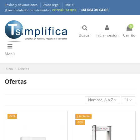
Envíos y devoluciones
Aviso legal
Inicio
¿Eres instalador o distribuidor?
CONSÚLTANOS
|
+34 664 36 04 06
0
Buscar
Iniciar sesión
Carrito
Menú
Inicio
Ofertas
Ofertas
Nombre, A a Z
11
-50%
¡En oferta!
-10%