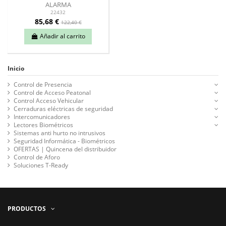
ALARMA
22432
85,68 €
122,40 €
Añadir al carrito
Inicio
Control de Presencia
Control de Acceso Peatonal
Control Acceso Vehicular
Cerraduras eléctricas de seguridad
Intercomunicadores
Lectores Biométricos
Sistemas anti hurto no intrusivos
Seguridad Informática - Biométricos
OFERTAS | Quincena del distribuidor
Control de Aforo
Soluciones T-Ready
PRODUCTOS