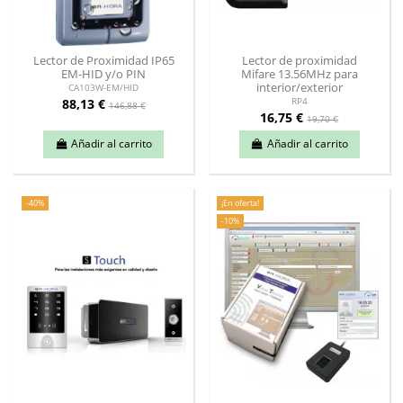
Lector de Proximidad IP65
Lector de proximidad
EM-HID y/o PIN
Mifare 13.56MHz para
interior/exterior
CA103W-EM/HID
88,13 €
RP4
146,88 €
16,75 €
19,70 €
Añadir al carrito
Añadir al carrito
-40%
¡En oferta!
-10%