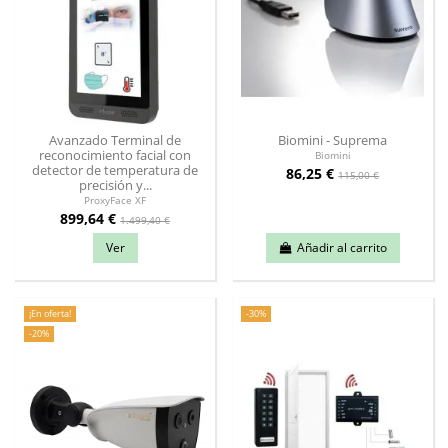
Avanzado Terminal de
Biomini - Suprema
reconocimiento facial con
Biomini
detector de temperatura de
86,25 €
115,00 €
precisión y...
ProxyFace XF
899,64 €
1.499,40 €
Ver
Añadir al carrito
¡En oferta!
-30%
-20%