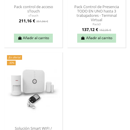
Pack control de acceso
Pack Control de Presencia
sTouch
TODO EN UNO hasta 3
trabajadores - Terminal
sTouch
Virtual
211,16 €
351,94 €
Pack3
137,12 €
152,35 €
Añadir al carrito
Añadir al carrito
¡En oferta!
-30%
Solución Smart WIFI /