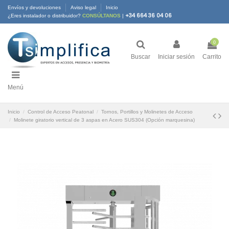
Envíos y devoluciones
Aviso legal
Inicio
+34 664 36 04 06
¿Eres instalador o distribuidor?
CONSÚLTANOS
|
0
Buscar
Iniciar sesión
Carrito
Menú
Inicio
Control de Acceso Peatonal
Tornos, Portillos y Molinetes de Acceso
Molinete giratorio vertical de 3 aspas en Acero SUS304 (Opción marquesina)