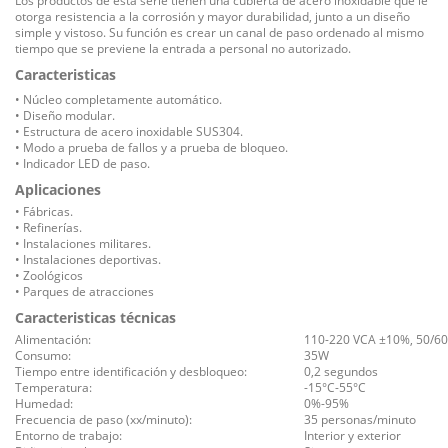
Los productos de esta serie tienen una cubierta de acero inoxidable que le
otorga resistencia a la corrosión y mayor durabilidad, junto a un diseño
simple y vistoso. Su función es crear un canal de paso ordenado al mismo
tiempo que se previene la entrada a personal no autorizado.
Caracteristicas
• N
úcleo
completamente automático.
• Diseño modular
.
• Estructura
de acero inoxidable
SUS304
.
• Modo
a prueba de fallos
y
a
prueba de
bloqueo
.
• Indicador
LED de paso
.
Aplicaciones
• Fábricas
.
•
Refinerías.
•
Instalaciones militares.
•
Instalaciones deportivas
.
• Zoológicos
•
Parques de atracciones
Caracteristicas técnicas
Alimentación:
110-220 VCA ±10%, 50/60 
Consumo:
35W
Tiempo entre identificación y desbloqueo:
0,2 segundos
Temperatura:
-15°C-55°C
Humedad:
0%-95%
Frecuencia de paso (xx/minuto):
35 personas/minuto
Entorno de trabajo:
Interior y exterior