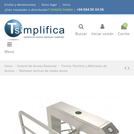
Envíos y devoluciones
Aviso legal
Inicio
¿Eres instalador o distribuidor?
CONSÚLTANOS
|
+34 664 36 04 06
0
Buscar
Iniciar sesión
Carrito
Menú
Inicio
Control de Acceso Peatonal
Tornos, Portillos y Molinetes de
Acceso
Molinete vertical de media altura