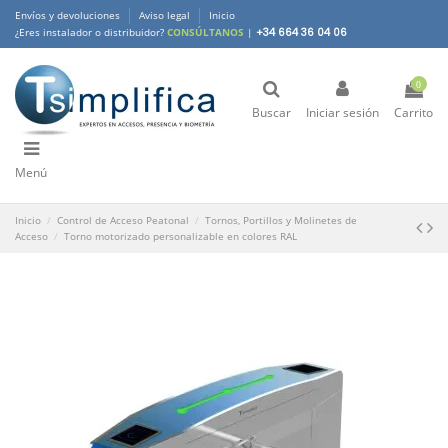
Envíos y devoluciones
Aviso legal
Inicio
¿Eres instalador o distribuidor?
CONSÚLTANOS
|
+34 664 36 04 06
0
Buscar
Iniciar sesión
Carrito
Menú
Inicio
Control de Acceso Peatonal
Tornos, Portillos y Molinetes de
Acceso
Torno motorizado personalizable en colores RAL