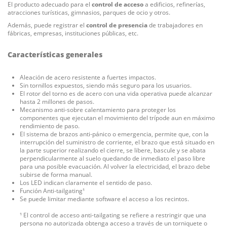
El producto adecuado para el
control de acceso
a edificios, refinerías,
atracciones turísticas, gimnasios, parques de ocio y otros.
Además, puede registrar el
control de presencia
de trabajadores en
fábricas, empresas, instituciones públicas, etc.
Características generales
Aleación de acero resistente a fuertes impactos.
Sin tornillos expuestos, siendo más seguro para los usuarios.
El rotor del torno es de acero con una vida operativa puede alcanzar
hasta 2 millones de pasos.
Mecanismo anti-sobre calentamiento para proteger los
componentes que ejecutan el movimiento del trípode aun en máximo
rendimiento de paso.
El sistema de brazos anti-pánico o emergencia, permite que, con la
interrupción del suministro de corriente, el brazo que está situado en
la parte superior realizando el cierre, se libere, bascule y se abata
perpendicularmente al suelo quedando de inmediato el paso libre
para una posible evacuación. Al volver la electricidad, el brazo debe
subirse de forma manual.
Los LED indican claramente el sentido de paso.
Función Anti-tailgating¹
Se puede limitar mediante software el acceso a los recintos.
¹ El control de acceso anti-tailgating se refiere a restringir que una
persona no autorizada obtenga acceso a través de un torniquete o