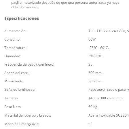
pasillo motorizado después de que una persona autorizada ya haya
obtenido acceso.
Especificaciones
Alimentación:
100~110-220~240 VCA, 5
Consumo:
60W
Temperatura:
-28°C - 60°C.
Humedad:
5%-80%.
Frecuencia de paso (xx/minuto):
35.
Ancho del carril:
600 mm.
Movimiento:
Rotativo.
Señales luminosas:
Paso autorizado o paso re
Tamaño:
1400 x 300 x 980 mm.
Peso Neto:
60 Kg.
Material del cuerpo y brazos:
Acero Inoxidable SUS304
Modo de Emergencia:
Si.