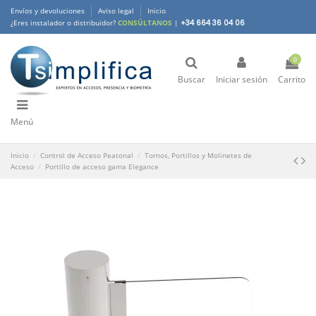
Envíos y devoluciones
Aviso legal
Inicio
¿Eres instalador o distribuidor?
CONSÚLTANOS
|
+34 664 36 04 06
0
Buscar
Iniciar sesión
Carrito
Menú
Inicio
Control de Acceso Peatonal
Tornos, Portillos y Molinetes de
Acceso
Portillo de acceso gama Elegance