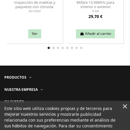
Inspección de maletas y
Mifare 13,56MHz para
paquetes con cónsola.
interior o exterior
RX10080
R-MF
29,70 €
Ver
Añadir al carrito
PRODUCTOS
NUESTRA EMPRESA
SU CUENTA
Este sitio web utiliza cookies propias y de terceros para
INFORMACIÓN DE LA TIENDA
mejorar nuestros servicios y mostrarle publicidad
relacionada con sus preferencias mediante el análisis de
sus hábitos de navegación. Para dar su consentimiento
SÍGUENOS