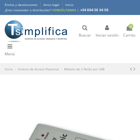
Envíos y devoluciones
Aviso legal
Inicio
¿Eres instalador o distribuidor?
CONSÚLTANOS
|
+34 664 36 04 06
0
Buscar
Iniciar sesión
Carrito
Menú
Inicio
Control de Acceso Peatonal
Módulo de 2 Relés por USB