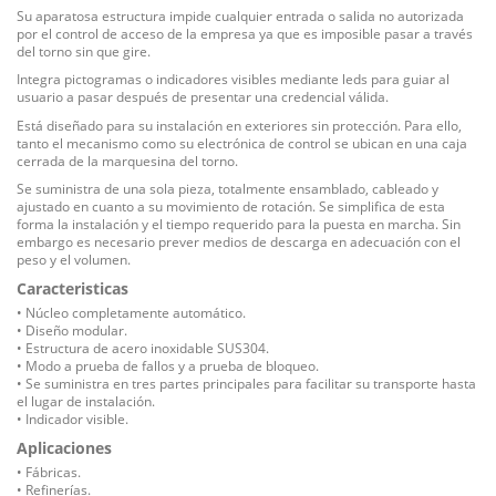
Su aparatosa estructura impide cualquier entrada o salida no autorizada
por el control de acceso de la empresa ya que es imposible pasar a través
del torno sin que gire.
Integra pictogramas o indicadores visibles mediante leds para guiar al
usuario a pasar después de presentar una credencial válida.
Está diseñado para su instalación en exteriores sin protección. Para ello,
tanto el mecanismo como su electrónica de control se ubican en una caja
cerrada de la marquesina del torno.
Se suministra de una sola pieza, totalmente ensamblado, cableado y
ajustado en cuanto a su movimiento de rotación. Se simplifica de esta
forma la instalación y el tiempo requerido para la puesta en marcha. Sin
embargo es necesario prever medios de descarga en adecuación con el
peso y el volumen.
Caracteristicas
• N
úcleo
completamente automático.
• Diseño modular
.
• Estructura
de acero inoxidable SUS304.
• Modo
a prueba de fallos
y
a
prueba de
bloqueo
.
•
Se suministra en tres partes principales para facilitar su transporte hasta
el lugar de instalación.
• Indicador
visible.
Aplicaciones
• Fábricas
.
•
Refinerías.