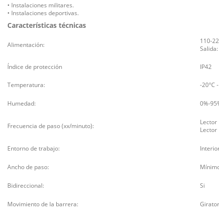
•
Instalaciones militares.
•
Instalaciones deportivas
.
Características técnicas
110-22
Alimentación:
Salida
Índice de protección
IP42
Temperatura:
-20°C 
Humedad:
0%-95
Lector
Frecuencia de paso (xx/minuto):
Lector
Entorno de trabajo:
Interio
Ancho de paso:
Mínim
Bidireccional:
Si
Movimiento de la barrera:
Girator