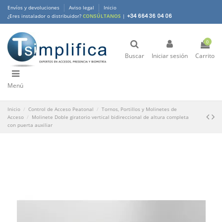
Envíos y devoluciones
Aviso legal
Inicio
¿Eres instalador o distribuidor?
CONSÚLTANOS
|
+34 664 36 04 06
0
Buscar
Iniciar sesión
Carrito
Menú
Inicio
Control de Acceso Peatonal
Tornos, Portillos y Molinetes de
Acceso
Molinete Doble giratorio vertical bidireccional de altura completa
con puerta auxiliar