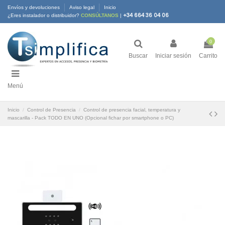
Envíos y devoluciones
Aviso legal
Inicio
+34 664 36 04 06
¿Eres instalador o distribuidor?
CONSÚLTANOS
|
0
Buscar
Iniciar sesión
Carrito
Menú
Inicio
Control de Presencia
Control de presencia facial, temperatura y
mascarilla - Pack TODO EN UNO (Opcional fichar por smartphone o PC)