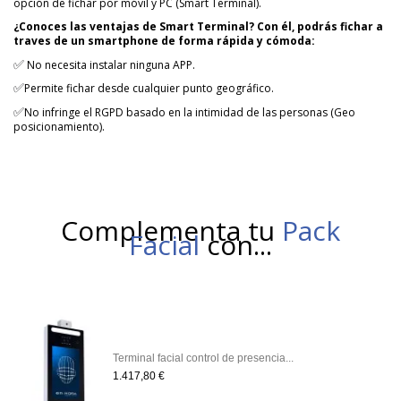
opción de fichar por móvil y PC (Smart Terminal).
¿Conoces las ventajas de Smart Terminal? Con él, podrás fichar a
traves de un smartphone de forma rápida y cómoda:
✅
No necesita instalar ninguna APP.
✅
Permite fichar desde cualquier punto geográfico.
✅
No infringe el RGPD basado en la intimidad de las personas (Geo
posicionamiento).
Complementa tu
Pack
Facial
con...
Terminal facial control de presencia...
1.417,80 €