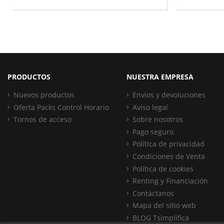
PRODUCTOS
NUESTRA EMPRESA
Nuevos productos
Envíos y devoluciones
Oferta Packs Control Horario
Aviso legal
Tornos de acceso
Sobre nosotros
Pago seguro
Política de privacidad
Condiciones de Venta
Política de cookies
Renting y Financiación
Contáctanos
Mapa del sitio web
BLOG Tsimplifica