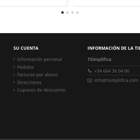
SU CUENTA
INFORMACIÓN DE LA T
Información personal
TSimplifica
Pedidos
+34 664 36 04 06
Facturas por abono
info@tsimplifica.com
Direcciones
Cupones de descuento