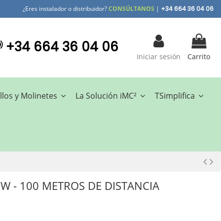
¿Eres instalador o distribuidor?
CONSÚLTANOS
|
+34 664 36 04 06
+34 664 36 04 06
Iniciar sesión
Carrito
llos y Molinetes
La Solución iMC²
TSimplifica
W - 100 METROS DE DISTANCIA