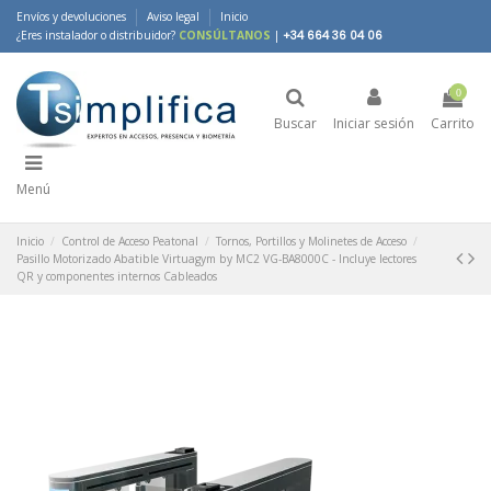
Envíos y devoluciones
Aviso legal
Inicio
¿Eres instalador o distribuidor?
CONSÚLTANOS
|
+34 664 36 04 06
0
Buscar
Iniciar sesión
Carrito
Menú
Inicio
Control de Acceso Peatonal
Tornos, Portillos y Molinetes de Acceso
Pasillo Motorizado Abatible Virtuagym by MC2 VG-BA8000C - Incluye lectores
QR y componentes internos Cableados