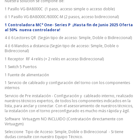
Nuestra solución se compone de:
1 Pasillo VG-BA8000C (1 paso, acceso simple o acceso doble)
ó 1 Pasillo VG-BA8000C/8000C-M (2 pasos, acceso bidireccional)
1 Controladora MC² One- Series P ¡Hasta fin de Junio 2025 Oferta
al 50% nueva controladora!
4 ó 6 Lectores QR (Según tipo de acceso: Simple, Doble o Bidireccional)
4 ó 6 Mandos a distancia (Según tipo de acceso: Simple, Doble o
Bidireccional)
1 Receptor RF 4 relés (+ 2 relés en acceso Bidireccional)
1 Switch 5 Puertos
1 Fuente de alimentación
1 Servicio de cableado y configuración del torno con los componentes
internos
Servicio de Pre instalación - Configuración y cableado interno, realizado
nuestros técnicos expertos, de todos los componentes indicados en la
lista, para anclar y conectar. Con el asesoramiento de nuestros técnicos,
la instalación con el torno preconfigurado es mucho más rápida y ágil.
Software Virtuagym NO INCLUIDO (Contratación directamente con
Virtuagym)
Seleccione Tipo de Acceso: Simple, Doble o Bidireccional - Si tiene
dudas consulte con nuestro Equipo Técnico.